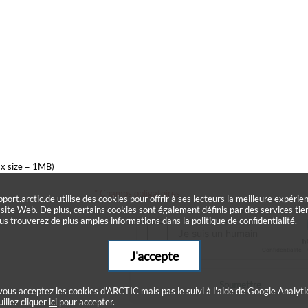
x size = 1MB)
* Champs obligatoires
pport.arctic.de utilise des cookies pour offrir à ses lecteurs la meilleure expérie
 site Web. De plus, certains cookies sont également définis par des services tier
us trouverez de plus amples informations dans
la politique de confidentialité
.
J'accepte
Soumettre
 vous acceptez les cookies d'ARCTIC mais pas le suivi à l'aide de Google Analyti
uillez cliquer
ici
pour accepter.