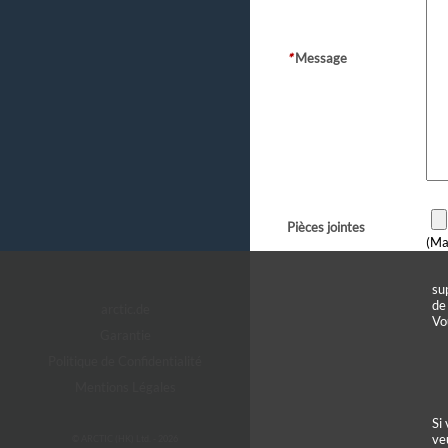
*
Message
Pièces jointes
(Ma
su
de
arctic.de
Vo
Garantie
Politique de Confidentialité
Mentions Légales
Si
ve
© ARCTIC (HK) Ltd. - 2026