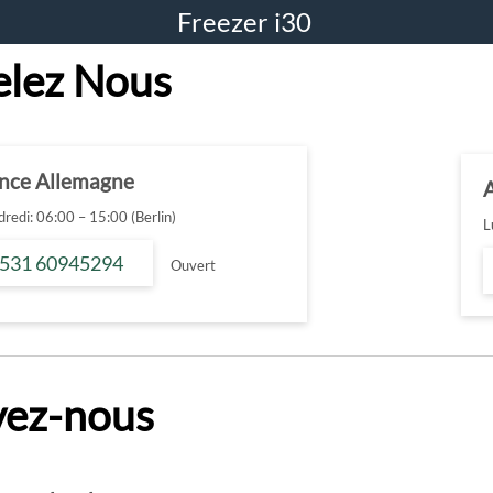
Freezer i30
lez Nous
ance Allemagne
redi: 06:00 – 15:00 (Berlin)
L
 531 60945294
Ouvert
vez-nous