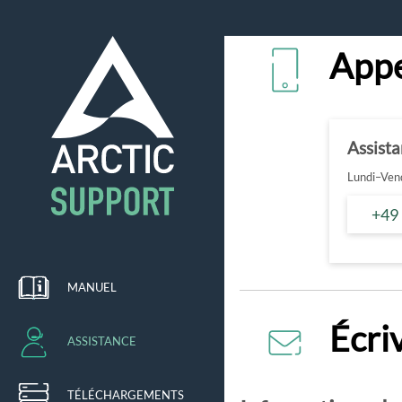
Appe
Assist
Lundi–Vend
+49
MANUEL
Écri
ASSISTANCE
TÉLÉCHARGEMENTS