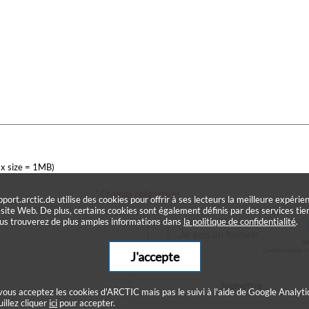
x size = 1MB)
* Champs obligatoires
pport.arctic.de utilise des cookies pour offrir à ses lecteurs la meilleure expérie
 site Web. De plus, certains cookies sont également définis par des services tier
us trouverez de plus amples informations dans
la politique de confidentialité
.
J'accepte
Soumettre
 vous acceptez les cookies d'ARCTIC mais pas le suivi à l'aide de Google Analyti
uillez cliquer
ici
pour accepter.