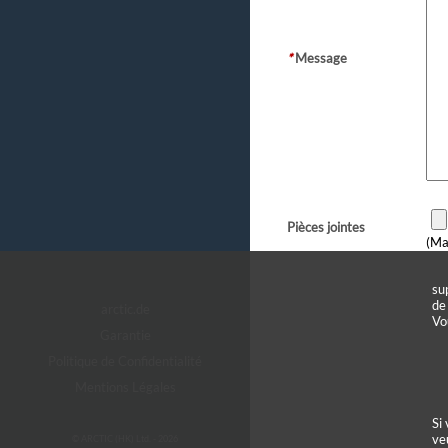
*
Message
Pièces jointes
(Ma
su
de
arctic.de
Vo
Garantie
Politique de Confidentialité
Mentions Légales
Si
ve
© ARCTIC (HK) Ltd. - 2026