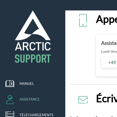
Appe
Assist
Lundi–Vend
+49
MANUEL
Écri
ASSISTANCE
TÉLÉCHARGEMENTS