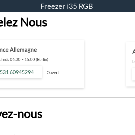
Freezer i35 RGB
lez Nous
ance Allemagne
redi: 06:00 – 15:00 (Berlin)
L
 531 60945294
Ouvert
vez-nous