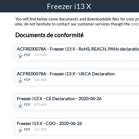
Freezer i13 X
You will find below some documents and downloadable files for your p
else, do not hesitate to contact our customer services though the
cont
Documents de conformité
ACFRE00078A - Freezer i13 X - RoHS, REACH, PAHs declarati
PDF
199.8KB
ACFRE00078A - Freezer i13 X - UKCA Declaration
PDF
184.6KB
Freezer i13 X - CE Declaration - 2020-06-26
PDF
473.6KB
Freezer i13 X - COO - 2020-06-26
PDF
225.2KB