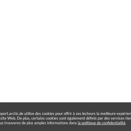
pport.arctic.de utilise des cookies pour offrir à ses lecteurs la meilleure expérie
 site Web. De plus, certains cookies sont également définis par des services tier
us trouverez de plus amples informations dans
la politique de confidentialité
.