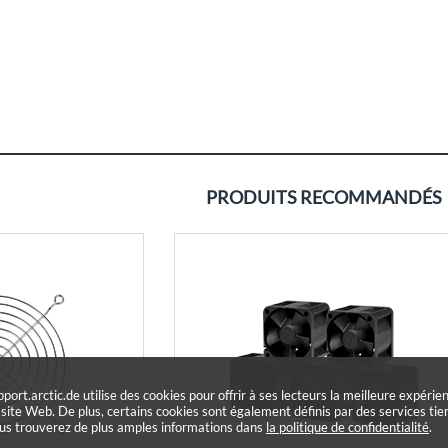
PRODUITS RECOMMANDÉS
pport.arctic.de utilise des cookies pour offrir à ses lecteurs la meilleure expérie
 site Web. De plus, certains cookies sont également définis par des services tier
us trouverez de plus amples informations dans
la politique de confidentialité
.