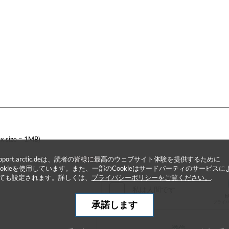
x size = 1MB)
upport.arctic.deは、読者の皆様に最高のウェブサイト体験を提供するために
* 必須項目
ookieを使用しています。また、一部のCookieはサードパーティのサービスに
ても設定されます。詳しくは、
プライバシーポリシーをご覧ください。
.
承諾します
送信