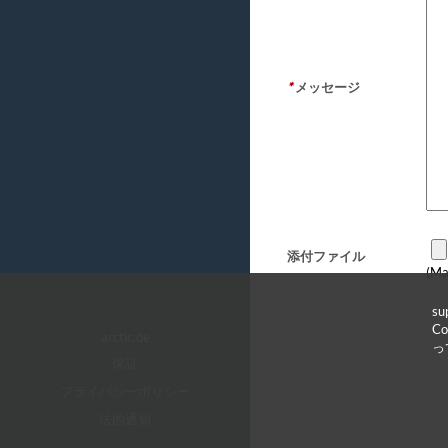
*
メッセージ
添付ファイル
(Ma
s
C
arctic.de
っ
保証
プライバシーポリシー
法的通知