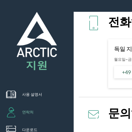
전화
독일 
월요일~금요
+49
사용 설명서
문의
연락처
다운로드