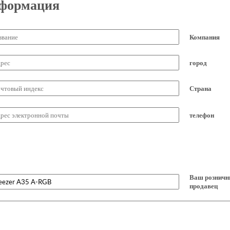
нформация
Компания
город
Страна
телефон
Ваш рознич
продавец