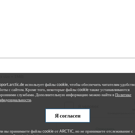
x size = 1MB)
pport.arctic.de использует файлы cookie, чтобы обеспечить читателям удобств
* Обязательные поля
боты с сайтом. Кроме того, некоторые файлы cookie также устанавливаются
оронними службами. Дополнительную информацию можно найти в
Политике
нфиденциальности
.
Я согласен
Отправить
ли вы принимаете файлы cookie от ARCTIC, но не принимаете отслеживание с