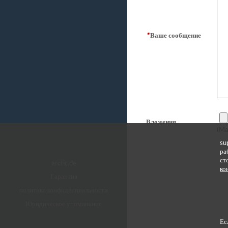
*
Ваше сообщение
Вложения
(Ma
su
ра
ст
arctic.de
ко
Гарантия
политика конфиденциальности
Юридическое упоминание
Ес