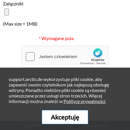
Załączniki
(Max size = 1MB)
* Wymagane pola
Zatwierdź
support.arctic.de wykorzystuje pliki cookie, aby
zapewnić swoim czytelnikom jak najlepszą obsługę
witryny. Ponadto niektóre pliki cookie są również
umieszczane przez usługi stron trzecich. Więcej
informacji można znaleźć w
Polityce prywatności
.
Akceptuję
arctic.de
Gwarancja