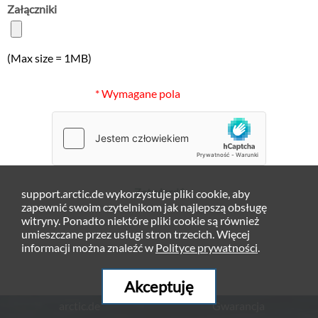
Załączniki
(Max size = 1MB)
* Wymagane pola
Zatwierdź
support.arctic.de wykorzystuje pliki cookie, aby
zapewnić swoim czytelnikom jak najlepszą obsługę
witryny. Ponadto niektóre pliki cookie są również
umieszczane przez usługi stron trzecich. Więcej
informacji można znaleźć w
Polityce prywatności
.
Akceptuję
arctic.de
Gwarancja