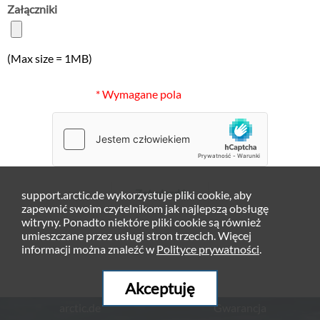
Załączniki
(Max size = 1MB)
* Wymagane pola
Zatwierdź
support.arctic.de wykorzystuje pliki cookie, aby
zapewnić swoim czytelnikom jak najlepszą obsługę
witryny. Ponadto niektóre pliki cookie są również
umieszczane przez usługi stron trzecich. Więcej
informacji można znaleźć w
Polityce prywatności
.
Akceptuję
arctic.de
Gwarancja