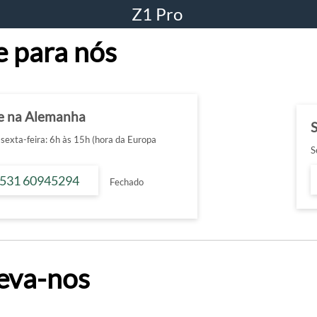
Z1 Pro
e para nós
e na Alemanha
sexta-feira: 6h às 15h (hora da Europa
S
 531 60945294
Fechado
eva-nos