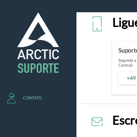
Ligu
Suport
Segunda a 
Central)
+49
CONTATO
Escr