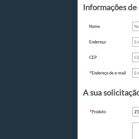
Informações de
Nome
Endereço
CEP
*
Endereço de e-mail
A sua solicitaçã
*
Produto