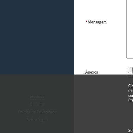
*
Mensagem
Anexos
(Ma
O 
ex
se
arctic.de
Pr
Garantia
Política de Privacidade
Avisos legais
Se