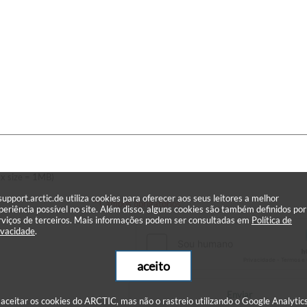
x size = 1MB)
support.arctic.de utiliza cookies para oferecer aos seus leitores a melhor
* Campos obrigatórios
periência possível no site. Além disso, alguns cookies são também definidos por
rviços de terceiros. Mais informações podem ser consultadas em
Política de
ivacidade
.
aceito
Enviar
 aceitar os cookies do ARCTIC, mas não o rastreio utilizando o Google Analytics