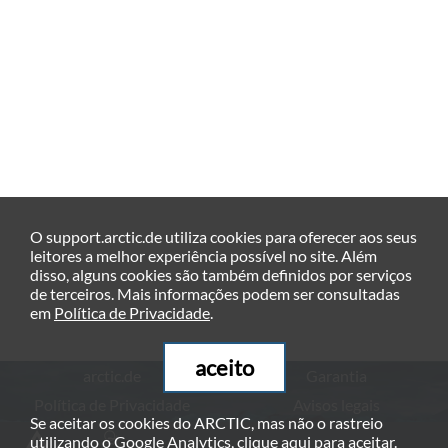
O support.arctic.de utiliza cookies para oferecer aos seus
leitores a melhor experiência possível no site. Além
disso, alguns cookies são também definidos por serviços
de terceiros. Mais informações podem ser consultadas
em
Política de Privacidade
.
aceito
arctic.de
Garantia
Política de Privacidade
Avisos legais
Se aceitar os cookies do ARCTIC, mas não o rastreio
© ARCTIC (HK) Ltd. - 2026
utilizando o Google Analytics, clique
aqui
para aceitar.