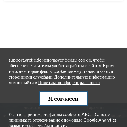
support.arctic.de использует файлы cookie, чтобы
обеспечить читателям удобство работы с сайтом. Кроме
того, некоторые файлы cookie также устанавливаются
сторонними службами. Дополнительную информацию
можно найти в
Политике конфиденциальности
.
Я согласен
arctic.de
Гарантия
Если вы принимаете файлы cookie от ARCTIC, но не
политика конфиденциальности
Юридическое упоминание
принимаете отслеживание с помощью Google Analytics,
нажмите
здесь
, чтобы принять.
© ARCTIC (HK) Ltd. - 2026