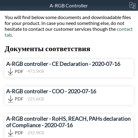
A-RGB Controller
You will find below some documents and downloadable files
for your product. In case you need something else, do not
hesitate to contact our customer services though the
contact
tab
.
Документы соответствия
A-RGB controller - CE Declaration - 2020-07-16
PDF
473.5KB
A-RGB controller - COO - 2020-07-16
PDF
225.6KB
A-RGB controller - RoHS, REACH, PAHs declaration
of Compliance - 2020-07-16
PDF
292.9KB