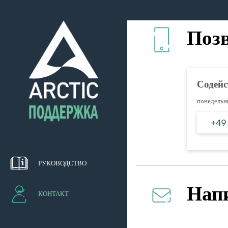
Поз
Содейс
понедельни
+49
РУКОВОДСТВО
Нап
КОНТАКТ