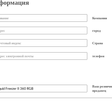
нформация
Компания
город
Страна
телефон
Ваш рознич
продавец