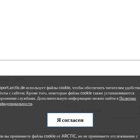
x size = 1MB)
pport.arctic.de использует файлы cookie, чтобы обеспечить читателям удобств
* Обязательные поля
боты с сайтом. Кроме того, некоторые файлы cookie также устанавливаются
оронними службами. Дополнительную информацию можно найти в
Политике
нфиденциальности
.
Я согласен
Отправить
ли вы принимаете файлы cookie от ARCTIC, но не принимаете отслеживание с