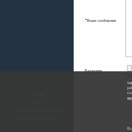
*
Ваше сообщение
Вложения
(Ma
su
ра
ст
arctic.de
ко
Гарантия
политика конфиденциальности
Юридическое упоминание
Ес