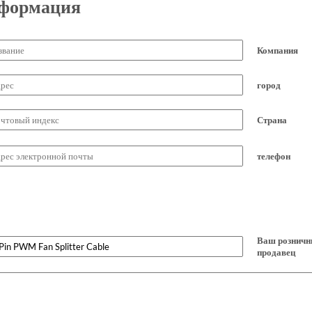
нформация
Компания
город
Страна
телефон
Ваш рознич
продавец