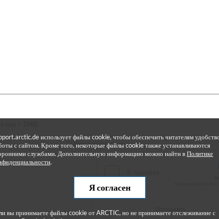
x size = 1MB)
pport.arctic.de использует файлы cookie, чтобы обеспечить читателям удобств
* Обязательные поля
боты с сайтом. Кроме того, некоторые файлы cookie также устанавливаются
оронними службами. Дополнительную информацию можно найти в
Политике
нфиденциальности
.
Я согласен
Отправить
ли вы принимаете файлы cookie от ARCTIC, но не принимаете отслеживание с