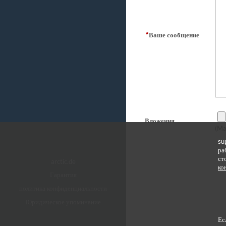
*
Ваше сообщение
Вложения
(Ma
su
ра
ст
arctic.de
ко
Гарантия
политика конфиденциальности
Юридическое упоминание
Ес