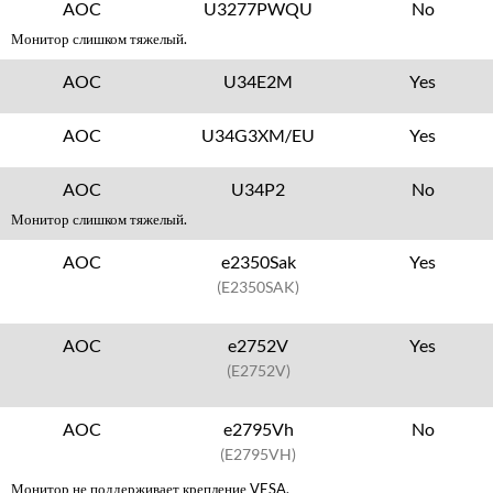
AOC
U3277PWQU
No
Монитор слишком тяжелый.
AOC
U34E2M
Yes
AOC
U34G3XM/EU
Yes
AOC
U34P2
No
Монитор слишком тяжелый.
AOC
e2350Sak
Yes
(E2350SAK)
AOC
e2752V
Yes
(E2752V)
AOC
e2795Vh
No
(E2795VH)
Монитор не поддерживает крепление VESA.