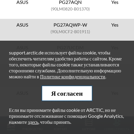
ASUS
PG27AQN
Yes
(90LM0820-B01370)
ASUS
PG27AQWP-W
Yes
(90LM0CF2-B01911)
ASUS
PG27UCDM
Yes
support.arctic.de использует файлы cookie, чтобы
(90LM0B30-B01971)
обеспечить читателям удобство работы с сайтом. Кроме
того, некоторые файлы cookie также устанавливаются
ASUS
PG27VQ
Yes
сторонними службами. Дополнительную информацию
можно найти в
Политике конфиденциальности
.
(90LM03N3-B01370)
Я согласен
ASUS
PG329Q
Yes
(90LM06L0-B01170)
Если вы принимаете файлы cookie от ARCTIC, но не
ASUS
PG329Q-W
Yes
принимаете отслеживание с помощью Google Analytics,
нажмите
здесь
, чтобы принять.
(90LM06L2-B01170)
РУКОВОДСТВО
КОНТАКТ
ЗАГРУЗКИ
СОВМЕСТИМОСТЬ