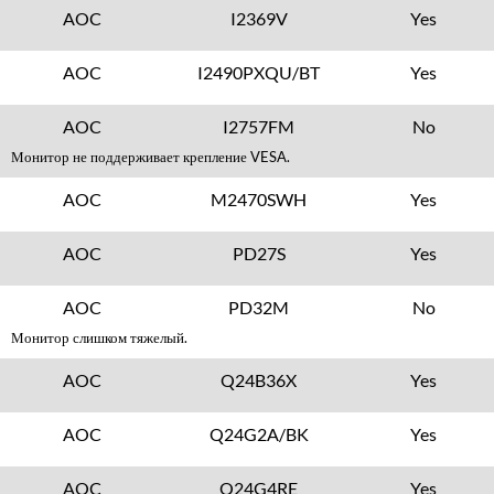
AOC
I2369V
Yes
AOC
I2490PXQU/BT
Yes
AOC
I2757FM
No
Монитор не поддерживает крепление VESA.
AOC
M2470SWH
Yes
AOC
PD27S
Yes
AOC
PD32M
No
Монитор слишком тяжелый.
AOC
Q24B36X
Yes
AOC
Q24G2A/BK
Yes
AOC
Q24G4RE
Yes