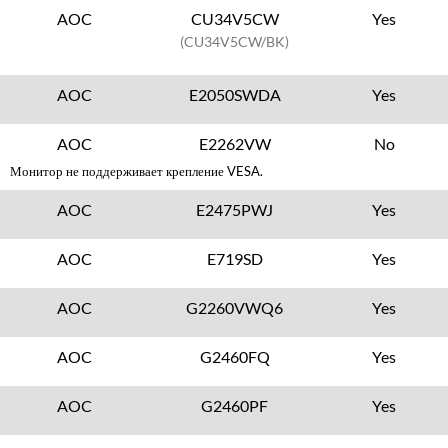
AOC
CU34V5CW
Yes
(CU34V5CW/BK)
AOC
E2050SWDA
Yes
AOC
E2262VW
No
Монитор не поддерживает крепление VESA.
AOC
E2475PWJ
Yes
AOC
E719SD
Yes
AOC
G2260VWQ6
Yes
AOC
G2460FQ
Yes
AOC
G2460PF
Yes