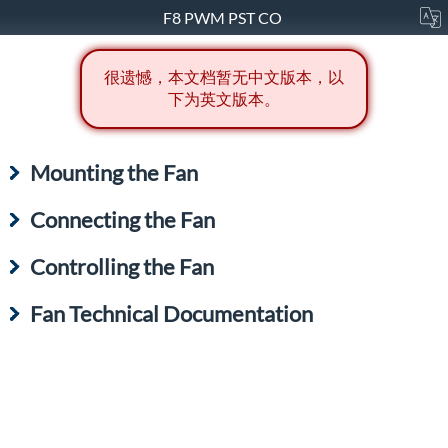
F8 PWM PST CO
很遗憾，本文档暂无中文版本，以
下为英文版本。
Mounting the Fan
Connecting the Fan
Controlling the Fan
Fan Technical Documentation