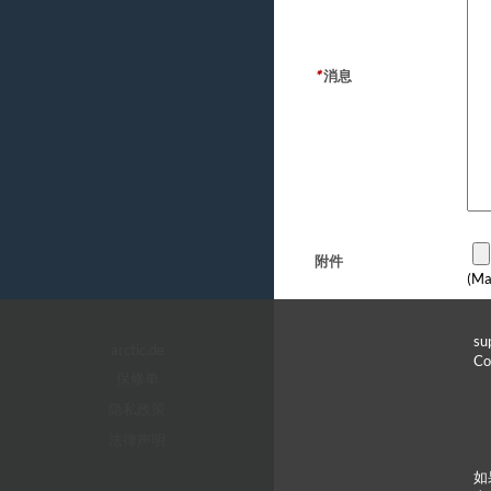
*
消息
附件
(Ma
s
arctic.de
C
保修单
隐私政策
法律声明
如