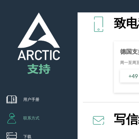
致电
德国支
周一至周五
+49
用户手册
写信
联系方式
下载