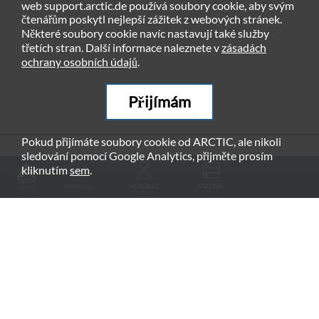
web support.arctic.de používá soubory cookie, aby svým
čtenářům poskytl nejlepší zážitek z webových stránek.
Některé soubory cookie navíc nastavují také služby
třetích stran. Další informace naleznete v
zásadách
ochrany osobních údajů
.
Přijímám
Pokud přijímáte soubory cookie od ARCTIC, ale nikoli
sledování pomocí Google Analytics, přijměte prosím
DOPORUČENÉ PRODUKTY
kliknutím
sem
.
MANUÁL
KONTAKT
STAŽENÍ