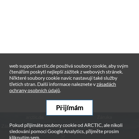
web support.arctic.de používá soubory cookie, aby svým
čtenářům poskytl nejlepší zážitek z webových stránek.
Některé soubory cookie navíc nastavují také služby
třetích stran. Další informace naleznete v
zásadách
ochrany osobních údajů
.
Přijímám
arctic.de
Záruka
Pokud přijímáte soubory cookie od ARCTIC, ale nikoli
Zásady ochrany osobních údajů
Právní Zmínka
sledování pomocí Google Analytics, přijměte prosím
kliknutím
sem
.
© ARCTIC (HK) Ltd. - 2026