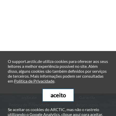
O support.arctic.de utiliza cookies para oferecer aos seus
leitores a melhor experiência possível no site. Além
disso, alguns cookies são também definidos por serviços
de terceiros. Mais informações podem ser consultadas
em
Política de Privacidade
.
aceito
arctic.de
Garantia
Política de Privacidade
Avisos legais
Se aceitar os cookies do ARCTIC, mas não o rastreio
© ARCTIC (HK) Ltd. - 2026
utilizando o Google Analytics, clique
aqui
para aceitar.