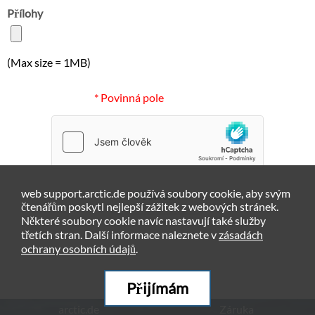
Přílohy
(Max size = 1MB)
* Povinná pole
web support.arctic.de používá soubory cookie, aby svým
Předložit
čtenářům poskytl nejlepší zážitek z webových stránek.
Některé soubory cookie navíc nastavují také služby
třetích stran. Další informace naleznete v
zásadách
ochrany osobních údajů
.
Přijímám
arctic.de
Záruka