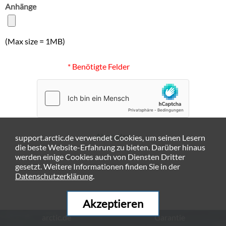
Anhänge
(Max size = 1MB)
* Benötigte Felder
Absenden
support.arctic.de verwendet Cookies, um seinen Lesern
die beste Website-Erfahrung zu bieten. Darüber hinaus
werden einige Cookies auch von Diensten Dritter
gesetzt. Weitere Informationen finden Sie in der
Datenschutzerklärung
.
Akzeptieren
arctic.de
Garantie