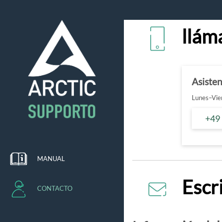
llám
Asiste
Lunes–Vier
+49
MANUAL
Escr
CONTACTO