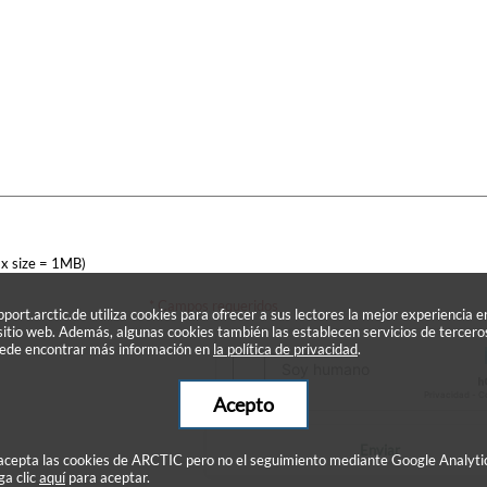
x size = 1MB)
* Campos requeridos
pport.arctic.de utiliza cookies para ofrecer a sus lectores la mejor experiencia e
 sitio web. Además, algunas cookies también las establecen servicios de tercero
ede encontrar más información en
la política de privacidad
.
Acepto
Enviar
 acepta las cookies de ARCTIC pero no el seguimiento mediante Google Analyti
ga clic
aquí
para aceptar.