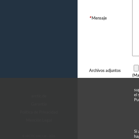
*
Mensaje
Archivos adjuntos
(Ma
su
el
arctic.de
Pu
Garantía
Política de Privacidad
Mención Legal
Si
ha
© ARCTIC (HK) Ltd. - 2026