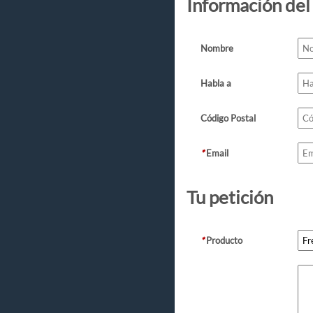
Información del
Nombre
Habla a
Código Postal
*
Email
Tu petición
*
Producto