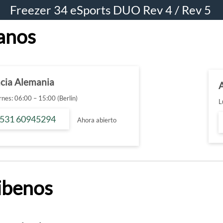
Freezer 34 eSports DUO Rev 4 / Rev 5
anos
ncia Alemania
nes: 06:00 – 15:00 (Berlin)
L
 531 60945294
Ahora abierto
ibenos