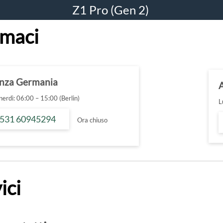
Z1 Pro (Gen 2)
maci
enza Germania
erdì: 06:00 – 15:00 (Berlin)
L
 531 60945294
Ora chiuso
ici