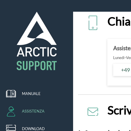
Chia
Assist
Lunedi–Ven
+49
MANUALE
Scriv
ASSISTENZA
DOWNLOAD