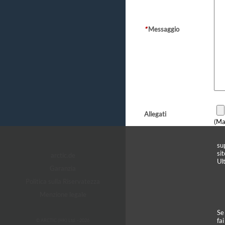
*
Messaggio
Allegati
(Ma
sup
si
arctic.de
Ult
Garanzia
Politica sulla Riservatezza
Menzione legale
Se
fai
© ARCTIC (HK) Ltd. - 2026