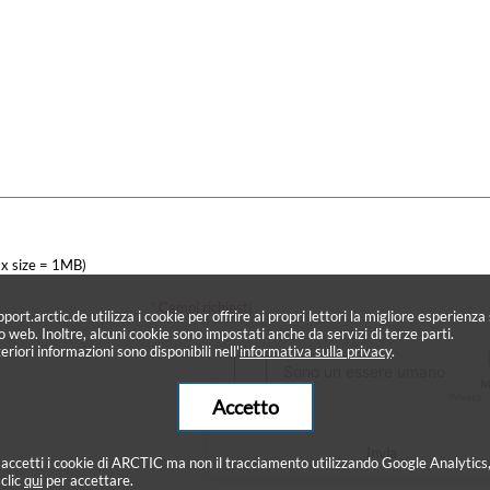
x size = 1MB)
* Campi richiesti
port.arctic.de utilizza i cookie per offrire ai propri lettori la migliore esperienza 
to web. Inoltre, alcuni cookie sono impostati anche da servizi di terze parti.
eriori informazioni sono disponibili nell'
informativa sulla privacy
.
Accetto
Invia
 accetti i cookie di ARCTIC ma non il tracciamento utilizzando Google Analytics
 clic
qui
per accettare.