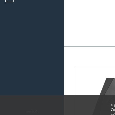
s
C
arctic.de
っ