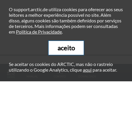
O support.arctic.de utiliza cookies para oferecer aos seus
leitores a melhor experiência possível no site. Além
disso, alguns cookies são também definidos por serviços
de terceiros. Mais informações podem ser consultadas
em
Política de Privacidade
.
aceito
Se aceitar os cookies do ARCTIC, mas não o rastreio
PRODUTOS RECOMENDADOS
utilizando o Google Analytics, clique
aqui
para aceitar.
MANUAL
CONTATO
DOWNLOADS