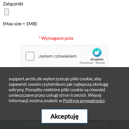
Załączniki
(Max size = 1MB)
* Wymagane pola
Zatwierdź
support.arctic.de wykorzystuje pliki cookie, aby
zapewnić swoim czytelnikom jak najlepszą obsługę
witryny. Ponadto niektóre pliki cookie są również
umieszczane przez usługi stron trzecich. Więcej
informacji można znaleźć w
Polityce prywatności
.
Akceptuję
arctic.de
Gwarancja