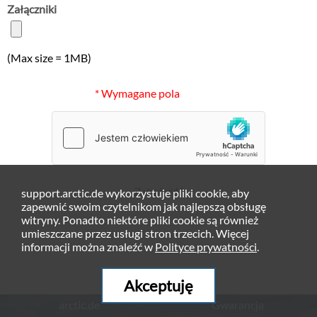
Załączniki
(Max size = 1MB)
* Wymagane pola
Zatwierdź
support.arctic.de wykorzystuje pliki cookie, aby
zapewnić swoim czytelnikom jak najlepszą obsługę
witryny. Ponadto niektóre pliki cookie są również
umieszczane przez usługi stron trzecich. Więcej
informacji można znaleźć w
Polityce prywatności
.
Akceptuję
arctic.de
Gwarancja