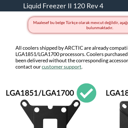
Liquid Freezer II 120 Rev 4
Maalesef bu belge Türkçe olarak mevcut değildir, aşağı
bulunmaktadır.
All coolers shipped by ARCTIC are already compati
LGA1851/LGA1700 processors. Coolers purchased 
been delivered without the corresponding accessorie
contact our
customer support
.