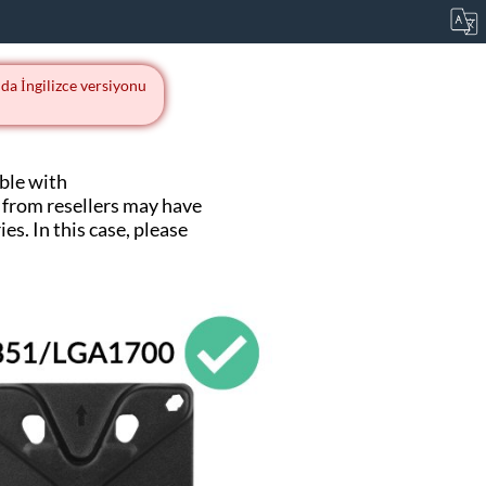
da İngilizce versiyonu
ble with
from resellers may have
s. In this case, please