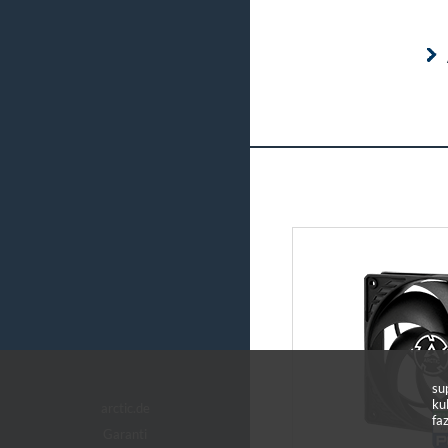
su
ku
arctic.de
faz
Garanti