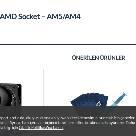
AMD Socket – AM5/AM4
ÖNERILEN ÜRÜNLER
pport.arctic.de, okuyucularına en iyi web sitesi deneyimini sunmak için çerezler
llanır. Ayrıca, bazı çerezler üçüncü taraf hizmetler tarafından da ayarlanır. Daha
la bilgi için
Gizlilik Politikası'na bakın.
.