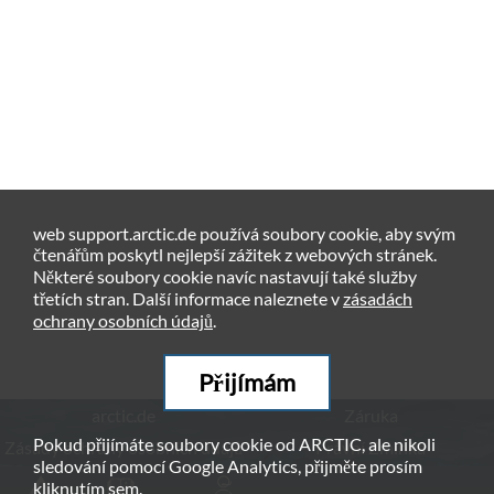
web support.arctic.de používá soubory cookie, aby svým
čtenářům poskytl nejlepší zážitek z webových stránek.
Některé soubory cookie navíc nastavují také služby
třetích stran. Další informace naleznete v
zásadách
ochrany osobních údajů
.
Přijímám
arctic.de
Záruka
Pokud přijímáte soubory cookie od ARCTIC, ale nikoli
Zásady ochrany osobních údajů
Právní Zmínka
sledování pomocí Google Analytics, přijměte prosím
kliknutím
sem
.
© ARCTIC (HK) Ltd. - 2026