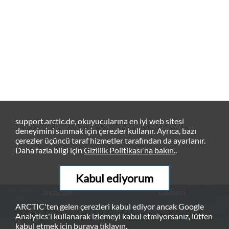
support.arctic.de, okuyucularına en iyi web sitesi
deneyimini sunmak için çerezler kullanır. Ayrıca, bazı
çerezler üçüncü taraf hizmetler tarafından da ayarlanır.
Daha fazla bilgi için
Gizlilik Politikası'na bakın.
.
Kabul ediyorum
arctic.de
Garanti
ARCTIC'ten gelen çerezleri kabul ediyor ancak Google
Gizlilik Politikası
Yasal Uyarılar
Analytics'i kullanarak izlemeyi kabul etmiyorsanız, lütfen
© ARCTIC (HK) Ltd. - 2026
kabul etmek için
buraya
tıklayın.