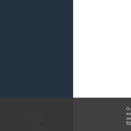
O 
ex
se
arctic.de
Pr
Garantia