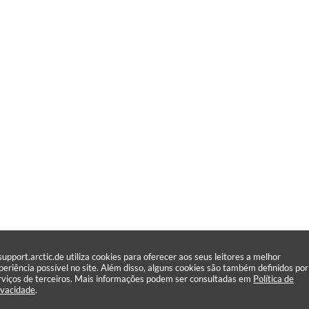
support.arctic.de utiliza cookies para oferecer aos seus leitores a melhor
periência possível no site. Além disso, alguns cookies são também definidos por
rviços de terceiros. Mais informações podem ser consultadas em
Política de
ivacidade
.