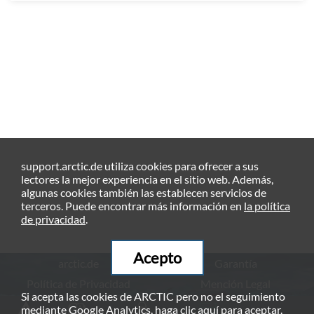
support.arctic.de utiliza cookies para ofrecer a sus
lectores la mejor experiencia en el sitio web. Además,
algunas cookies también las establecen servicios de
terceros. Puede encontrar más información en
la política
de privacidad
.
Acepto
arctic.de
Garantía
Política de Privacidad
Mención Legal
Si acepta las cookies de ARCTIC pero no el seguimiento
© ARCTIC (HK) Ltd. - 2026
mediante Google Analytics, haga clic
aquí
para aceptar.