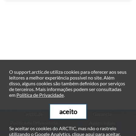
O support.arctic.de utiliza cookies para oferecer aos seus
leitores a melhor experiência possível no site. Além
disso, alguns cookies são também definidos por serviços
de terceiros. Mais informações podem ser consultadas
em
Política de Privacidade
.
aceito
arctic.de
Garantia
Política de Privacidade
Avisos legais
Se aceitar os cookies do ARCTIC, mas não o rastreio
© ARCTIC (HK) Ltd. - 2026
utilizando o Google Analytics, clique
aqui
para aceitar.