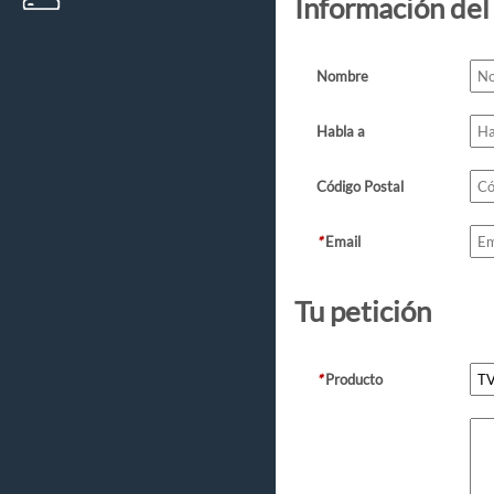
Información del
Nombre
Habla a
Código Postal
*
Email
Tu petición
*
Producto