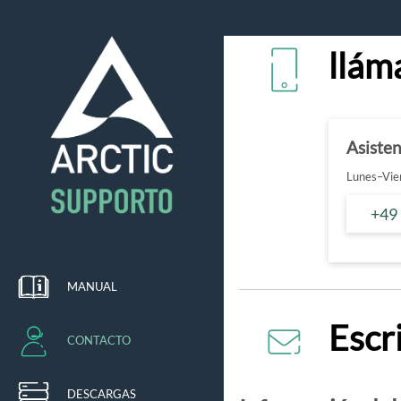
llám
Asiste
Lunes–Vier
+49
MANUAL
Escr
CONTACTO
DESCARGAS