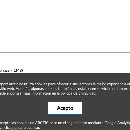
x size = 1MB)
* Campos requeridos
pport.arctic.de utiliza cookies para ofrecer a sus lectores la mejor experiencia e
 sitio web. Además, algunas cookies también las establecen servicios de tercero
ede encontrar más información en
la política de privacidad
.
Acepto
Enviar
 acepta las cookies de ARCTIC pero no el seguimiento mediante Google Analyti
ga clic
aquí
para aceptar.