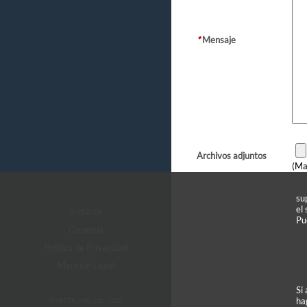
*
Mensaje
Archivos adjuntos
(Ma
su
el
arctic.de
Pu
Garantía
Política de Privacidad
Mención Legal
Si
ha
© ARCTIC (HK) Ltd. - 2026