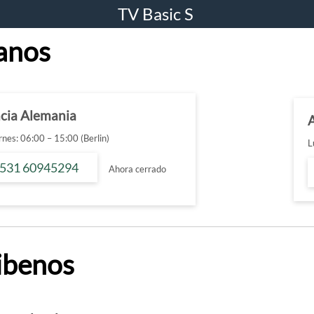
TV Basic S
anos
ncia Alemania
nes: 06:00 – 15:00 (Berlin)
L
 531 60945294
Ahora cerrado
ibenos