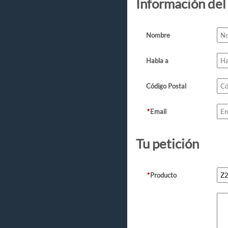
Información del
Nombre
Habla a
Código Postal
*
Email
Tu petición
*
Producto