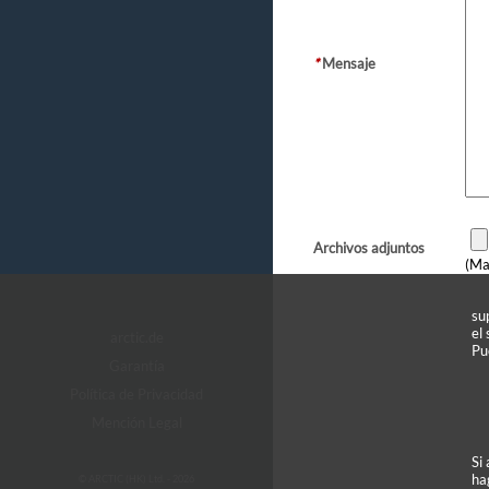
*
Mensaje
Archivos adjuntos
(Ma
su
el
arctic.de
Pu
Garantía
Política de Privacidad
Mención Legal
Si
ha
© ARCTIC (HK) Ltd. - 2026