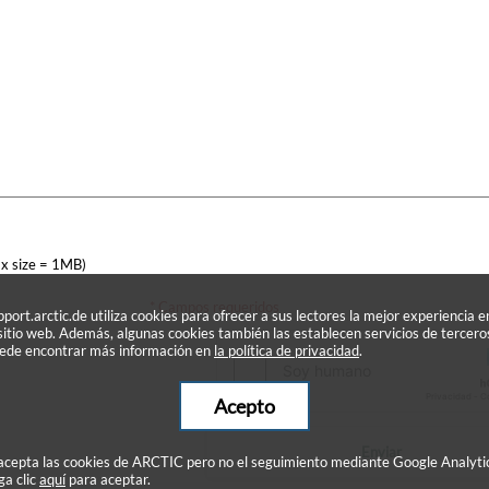
x size = 1MB)
* Campos requeridos
pport.arctic.de utiliza cookies para ofrecer a sus lectores la mejor experiencia e
 sitio web. Además, algunas cookies también las establecen servicios de tercero
ede encontrar más información en
la política de privacidad
.
Acepto
Enviar
 acepta las cookies de ARCTIC pero no el seguimiento mediante Google Analyti
ga clic
aquí
para aceptar.