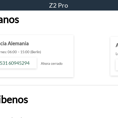
Z2 Pro
anos
ncia Alemania
nes: 06:00 – 15:00 (Berlin)
L
 531 60945294
Ahora cerrado
ibenos