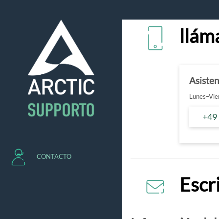
llám
Asiste
Lunes–Vier
+49
CONTACTO
Escr