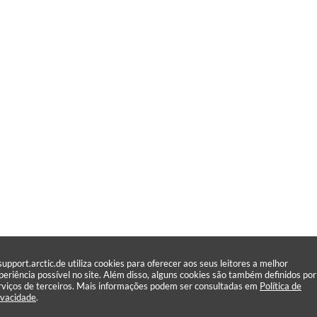
support.arctic.de utiliza cookies para oferecer aos seus leitores a melhor
periência possível no site. Além disso, alguns cookies são também definidos por
rviços de terceiros. Mais informações podem ser consultadas em
Política de
ivacidade
.