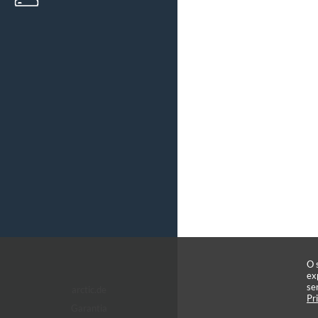
O 
ex
se
arctic.de
Pr
Garantia